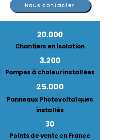
Nous contacter
20.000
Chantiers en isolation
3.200
Pompes à chaleur insta
l
l
ées
25.000
Panneaux Photovoltaïques
installés
30
Points de vente en France