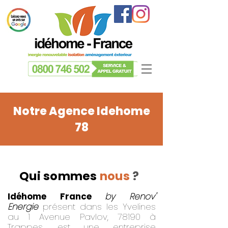
Notre Agence Idehome
78
Qui sommes
nous
?
Idéhome France
by Renov'
Energie
présent dans les Yvelines
au 1 Avenue Pavlov, 78190 à
Trappes, est une entreprise