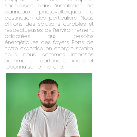
spécialisée dans l’installation de
panneaux photovoltaïques à
destination des particuliers. Nous
offrons des solutions durables et
respectueuses de l’environnement,
adaptées aux besoins
énergétiques des foyers. Forts de
notre expertise en énergie solaire,
nous nous sommes imposés
comme un partenaire fiable et
reconnu sur le marché.