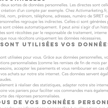
t deux sortes de données personnelles. Les directes sont ce
la création d'un compte par exemple. Chez Activmarketing.fr
ivilité, nom, prénom, téléphone, adresses, numéro de SIRET 
sonnelles regroupe les indirectes. Celles-ci sont générées p
s sont créées automatiquement. Il peut ainsi s'agir d'un his
es sont récoltées par le responsable de traitement, interne à
oir que nous récoltons uniquement les données nécessaires.
sont utilisées vos donnée
?
ont utilisées pour vous. Grâce aux données personnelles, v
tions personnalisées (comme les remises de fin de mois pa
esoins, accepter les paiements et vous rembourser en cas d
r vos achats sur notre site internet. Ces données servent éga
raudes.
lement à réaliser des statistiques, adapter notre site intern
oire vos paniers pour faciliter vos commandes mais égaleme
orte des réponses personnalisées.
ous de vos données person