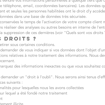
vendre vos informations personnelles à quelque tiers que c
e téléphone, email, coordonnées bancaires). Les données q
nt et seules les personnes habilitées ont le droit d'y accéde
onnées dans une base de données très sécurisée.
conservées le temps de l'activation de votre compte client
s réaliser des analyses ou autres besoins en interne de l'en
la suppression de ces dernières (voir "Quels sont vos droits 
 droits ?
tirer sous certaines conditions.
 demander de vous indiquer si vos données dont l'objet d'u
tions relatives à notre traitement des informations. Nous dev
ncernant.
remarquez des informations inexactes ou que vous souhaitez 
 demander un "droit à l'oubli". Nous serons ainsi tenus d'e
cas suivants :
nalités pour lesquelles nous les avons collectées
ur lequel a été fondé notre traitement
nt
ement illicite