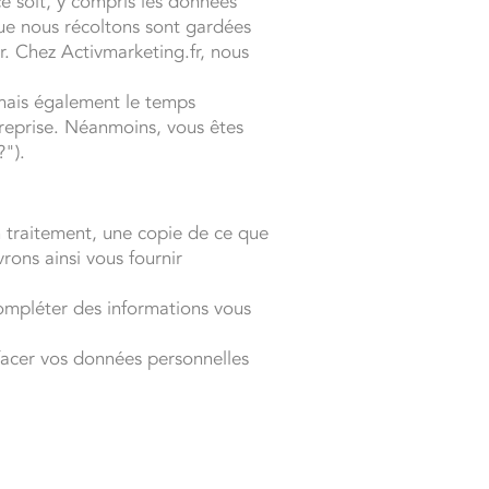
e soit, y compris les données
ue nous récoltons sont gardées
r. Chez Activmarketing.fr, nous
 mais également le temps
treprise. Néanmoins, vous êtes
?").
n traitement, une copie de ce que
rons ainsi vous fournir
compléter des informations vous
ffacer vos données personnelles