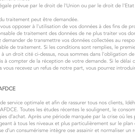
égale prévue par le droit de l'Union ou par le droit de l'Et
on du traitement peut être demandée.
vous opposer à l'utilisation de vos données à des fins de pr
sable de traitement des données de ne plus traiter vos do
ez demander de transmettre vos données collectées au respo
e de traitement. Si les conditions sont remplies, le premie
el à un droit cité ci-dessus, nous sommes dans l'obligation d
is à compter de la réception de votre demande. Si le délai 
is vous recevez un refus de notre part, vous pourrez introdu
.
 AFDCE
de service optimale et afin de rassurer tous nos clients, Idé
AFDCE. Toutes les études récentes le soulignent, le conso
ies d’achat. Après une période marquée par la crise où les p
xigeant à tous les niveaux et plus particulièrement sur le plan q
 d’un consumérisme intègre ose assainir et normaliser un re