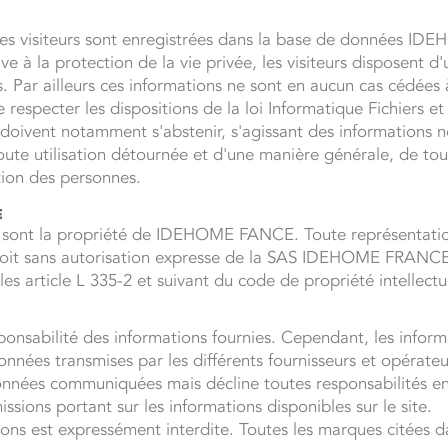
es visiteurs sont enregistrées dans la base de données I
ive à la protection de la vie privée, les visiteurs disposent d'
Par ailleurs ces informations ne sont en aucun cas cédées à u
ecter les dispositions de la loi Informatique Fichiers et L
s doivent notamment s'abstenir, s'agissant des informations n
oute utilisation détournée et d'une manière générale, de tou
ation des personnes.
e
s sont la propriété de IDEHOME FANCE. Toute représentation 
oit sans autorisation expresse de la SAS IDEHOME FRANCE e
es article L 335-2 et suivant du code de propriété intellectu
sabilité des informations fournies. Cependant, les infor
 données transmises par les différents fournisseurs et opér
données communiquées mais décline toutes responsabilités en
ssions portant sur les informations disponibles sur le site.
ns est expressément interdite. Toutes les marques citées da