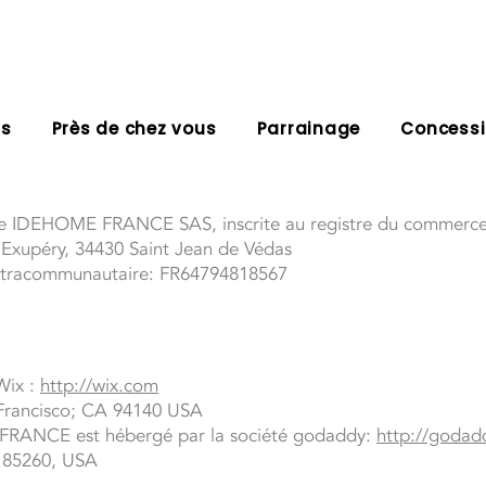
ns
Près de chez vous
Parrainage
Concess
 de IDEHOME FRANCE SAS, inscrite au registre du commerce 
t Exupéry, 34430 Saint Jean de Védas
intracommunautaire: FR64794818567
 Wix :
http://wix.com
Francisco; CA 94140 USA
RANCE est hébergé par la société godaddy:
http://godad
Z 85260, USA