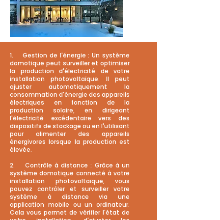
1. Gestion de l'énergie : Un système
domotique peut surveiller et optimiser
la production d'électricité de votre
installation photovoltaïque. Il peut
ajuster automatiquement la
consommation d'énergie des appareils
électriques en fonction de la
production solaire, en dirigeant
l'électricité excédentaire vers des
dispositifs de stockage ou en l'utilisant
pour alimenter des appareils
énergivores lorsque la production est
élevée.
2. Contrôle à distance : Grâce à un
système domotique connecté à votre
installation photovoltaïque, vous
pouvez contrôler et surveiller votre
système à distance via une
application mobile ou un ordinateur.
Cela vous permet de vérifier l'état de