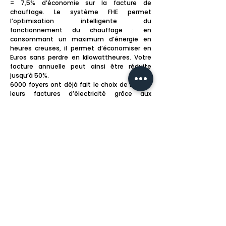
= 7,5% d’économie sur la facture de
chauffage. Le système FHE permet
l’optimisation intelligente du
fonctionnement du chauffage : en
consommant un maximum d’énergie en
heures creuses, il permet d’économiser en
Euros sans perdre en kilowattheures. Votre
facture annuelle peut ainsi être réduite
jusqu’à 50%.
6000 foyers ont déjà fait le choix de réduire
leurs factures d’électricité grâce aux
solutions FHE. Subventionnées au
créditd’impôt à hauteur de 30%, elles leur
ont permis de faire des économies
pécuniaires considérables sans perte de
kilowattheures