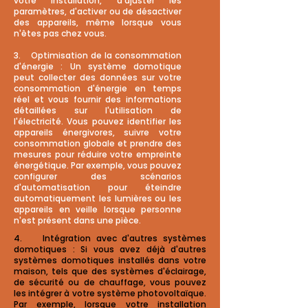
votre installation, d'ajuster les
paramètres, d'activer ou de désactiver
des appareils, même lorsque vous
n'êtes pas chez vous.
3. Optimisation de la consommation
d'énergie : Un système domotique
peut collecter des données sur votre
consommation d'énergie en temps
réel et vous fournir des informations
détaillées sur l'utilisation de
l'électricité. Vous pouvez identifier les
appareils énergivores, suivre votre
consommation globale et prendre des
mesures pour réduire votre empreinte
énergétique. Par exemple, vous pouvez
configurer des scénarios
d'automatisation pour éteindre
automatiquement les lumières ou les
appareils en veille lorsque personne
n'est présent dans une pièce.
4. Intégration avec d'autres systèmes
domotiques : Si vous avez déjà d'autres
systèmes domotiques installés dans votre
maison, tels que des systèmes d'éclairage,
de sécurité ou de chauffage, vous pouvez
les intégrer à votre système photovoltaïque.
Par exemple, lorsque votre installation