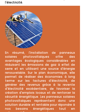
l'électricité.
En résumé, l'installation de panneaux
solaires photovoltaïques offre des
avantages écologiques considérables en
réduisant les émissions de gaz à effet de
serre et en utilisant une source d'énergie
renouvelable. Sur le plan économique, elle
permet de réaliser des économies à long
terme sur les factures d'électricité, de
générer des revenus grâce à la revente
d'électricité excédentaire, de favoriser la
création d'emplois locaux et de renforcer la
sécurité énergétique. Les panneaux solaires
photovoltaïques représentent donc une
solution durable et rentable pour répondre à
nos besoins énergétiques tout en