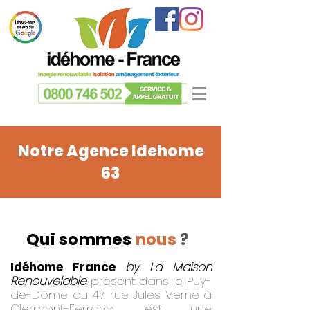
Notre Agence Idehome
63
Qui sommes
nous
?
Idéhome France
by La Maison
Renouvelable
présent dans le Puy-
de-Dôme au 47 rue Jules Verne à
Clermont-Ferrand, est une