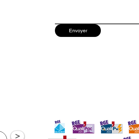
Envoyer
>