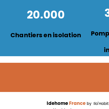
20.000
Pompe
Chantiers en isolation
i
Idehome
France
by Ila'Habit