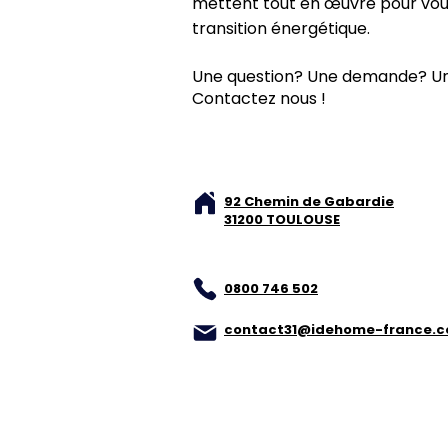
mettent tout en œuvre pour vo
transition énergétique.
Une question? Une demande? Un
Contactez nous !
92 Chemin de Gabardie
31200 TOULOUSE
0800 746 502
contact31@idehome-france.