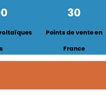
00
30
oltaïques
Points de vente en
s
France