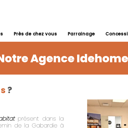
ns
Près de chez vous
Parrainage
Concess
Notre Agence Idehome
us
?
Habitat
présent dans la
min de la Gabardie à