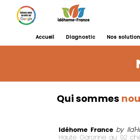
Accueil
Diagnostic
Nos solutio
Qui sommes
no
Idéhome France
by Ila'
Haute Garonne au 92 che