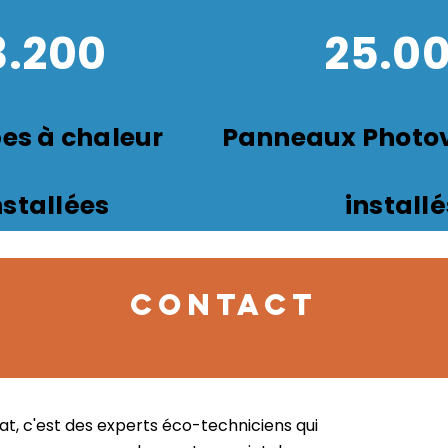
3.200
25.0
s à chaleur
Panneaux Photov
nsta
l
l
ées
installé
CONTACT
at, c'est des experts éco-techniciens qui